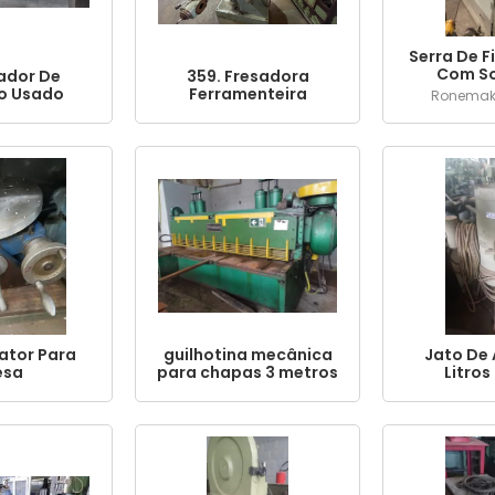
Serra De Fi
Com So
ador De
359. Fresadora
o Usado
Ferramenteira
Ronemak /
Universal Infresa /
Lagun Completa – R$
35.000
lator Para
guilhotina mecânica
Jato De 
esa
para chapas 3 metros
Litros
12mm capacidade