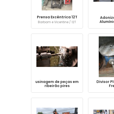
Prensa Excêntrica 12T
Adoniz
Alumíni
Barbam e Vicentine / 12T
usinagem de peças em
Divisor P
ribeirão pires
Fr