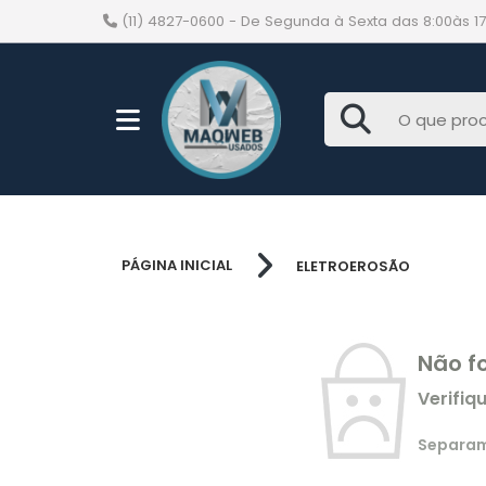
(11) 4827-0600
- De Segunda à Sexta das 8:00às 17
PÁGINA INICIAL
ELETROEROSÃO
Não f
Verifiq
Separamo