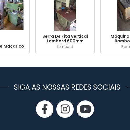
Serra De Fita Vertical
Máquina 
Lombard 600mm
Bamboz
Amp
e Maçarico
Lombard
Bamb
SIGA AS NOSSAS REDES SOCIAIS