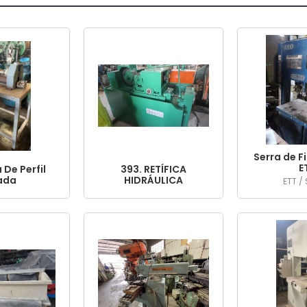
Serra de Fi
E
De Perfil
393. RETÍFICA
ada
HIDRÁULICA
ETT /
CENTERLESS BONELI