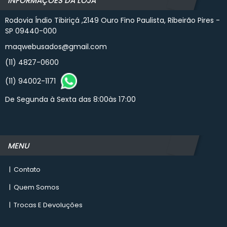
INFORMAÇÕES DA LOJA
Rodovia Índio Tibiriçá ,2149 Ouro Fino Paulista, Ribeirão Pires -
SP 09440-000
maqwebusados@gmail.com
(11) 4827-0600
(11) 94002-1171
De Segunda à Sexta das 8:00às 17:00
MENU
|
Contato
|
Quem Somos
|
Trocas E Devoluções