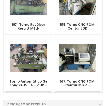
501. Torno Revólver
519. Torno CNC ROMI
Xervitt MBLN
Centur 30D
Torno Automático Ge
517. Torno CNC ROMI
Fong G-1515A – 2 HP –
Centur 35RV –
Ano 1995
Comando Mach 8
DESCRIÇÃO DO PRODUTO