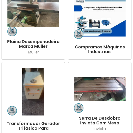
Plaina Desempenadeira
Marca Muller
Compramos Máquinas
Industriais
Muller
Serra De Desdobro
Invicta Com Mesa
Transformador Gerador
Inclinável
Trifásico Para
Invicta
Monofásico - 10 Cv