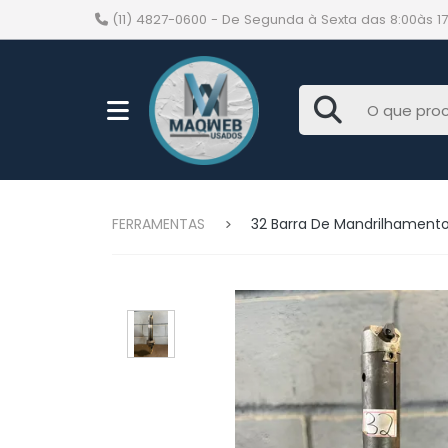
(11) 4827-0600
- De Segunda à Sexta das 8:00às 17
FERRAMENTAS
32 Barra De Mandrilhamen