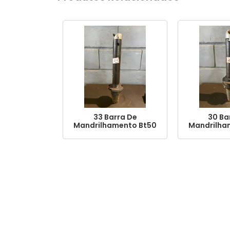
33 Barra De
30 Ba
Mandrilhamento Bt50
Mandrilha
413mm
39