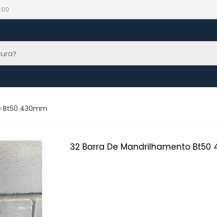
:00
to Bt50 430mm
32 Barra De Mandrilhamento Bt5