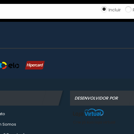
Incluir
DESENVOLVIDOR POR
ato
Crie já sua loja virtual
 Somos