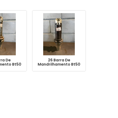
rra De
26 Barra De
mento Bt50
Mandrilhamento Bt50
0mm
330mm