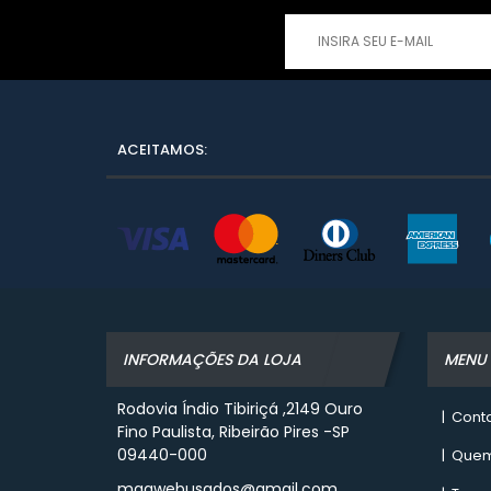
ACEITAMOS:
INFORMAÇÕES DA LOJA
MENU
Rodovia Índio Tibiriçá ,2149 Ouro
|
Cont
Fino Paulista, Ribeirão Pires -SP
09440-000
|
Quem
maqwebusados@gmail.com